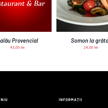
alău Provencial
Somon la grăt
43,00
lei
24,00
lei
ENIU
INFORMAȚII