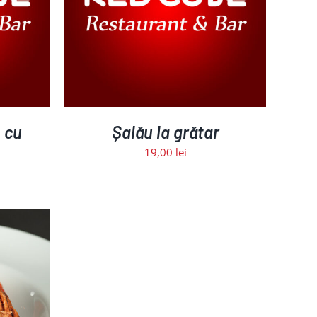
ETALII
, cu
Șalău la grătar
19,00
lei