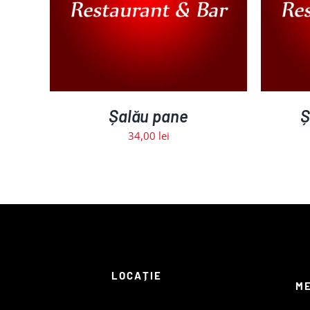
Șalău pane
Ș
34,00
lei
LOCAȚIE
M