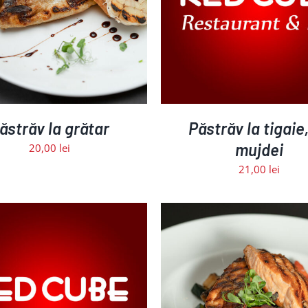
ADAUGĂ ÎN COȘ
/
DETALII
ADAUGĂ ÎN COȘ
/
D
ăstrăv la grătar
Păstrăv la tigaie
mujdei
20,00
lei
21,00
lei
ADAUGĂ ÎN COȘ
/
DETALII