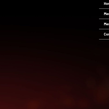
Ho
Me
Men
Co