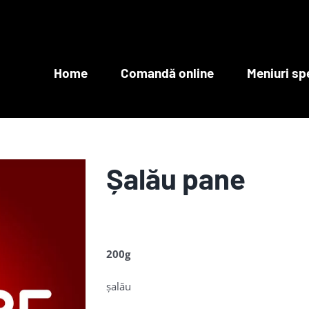
Home
Comandă online
Meniuri sp
Șalău pane
200g
șalău