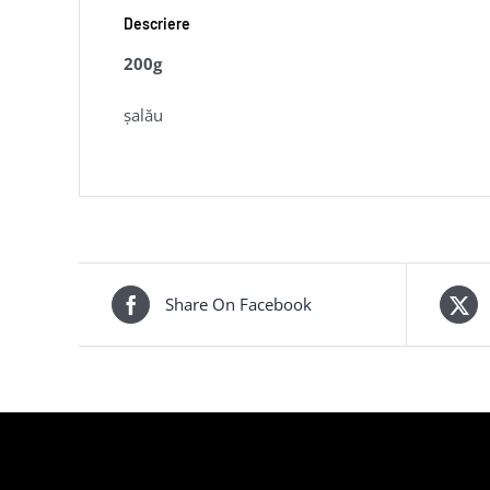
Descriere
200g
șalău
Share On Facebook