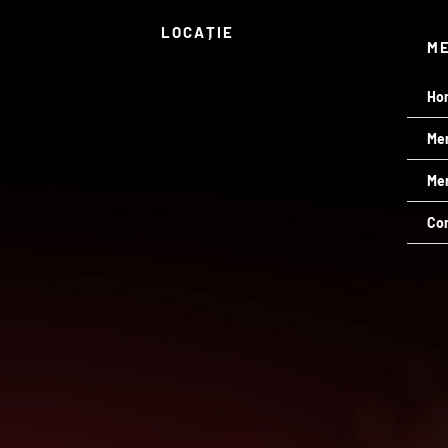
LOCAȚIE
M
Ho
Me
Men
Co