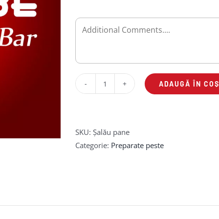
ADAUGĂ ÎN CO
Cantitate
Șalău
pane
SKU:
Șalău pane
Categorie:
Preparate peste