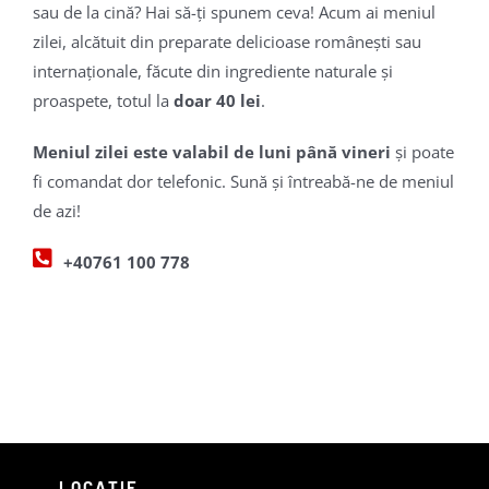
sau de la cină? Hai să-ți spunem ceva! Acum ai meniul
zilei, alcătuit din preparate delicioase românești sau
internaționale, făcute din ingrediente naturale și
proaspete, totul la
doar 40 lei
.
Meniul zilei este valabil de luni până vineri
și poate
fi comandat dor telefonic. Sună și întreabă-ne de meniul
de azi!
+40761 100 778
LOCAȚIE