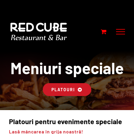
Skip
to
content
Meniuri speciale
PLATOURI
Platouri pentru evenimente speciale
Lasă mâncarea în grija noastră!