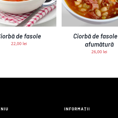
iorbă de fasole
Ciorbă de fasole
afumătură
22,00
lei
26,00
lei
ENIU
INFORMAȚII