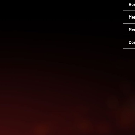
Ho
Me
Men
Co