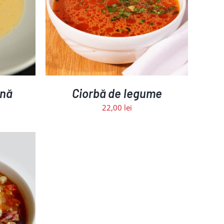
ETALII
ană
Ciorbă de legume
22,00
lei