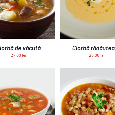
ADAUGĂ ÎN COȘ
/
DETALII
ADAUGĂ ÎN COȘ
/
D
iorbă de văcuță
Ciorbă rădăuțe
27,00
lei
26,00
lei
ADAUGĂ ÎN COȘ
/
DETALII