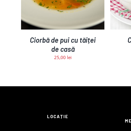
Ciorbă de pui cu tăiței
C
de casă
25,00
lei
LOCAȚIE
M