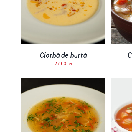
ALII
ADAUGĂ ÎN COȘ
/
DETALII
Ciorbă de burtă
C
27,00
lei
ALII
ADAUGĂ ÎN COȘ
/
DETALII