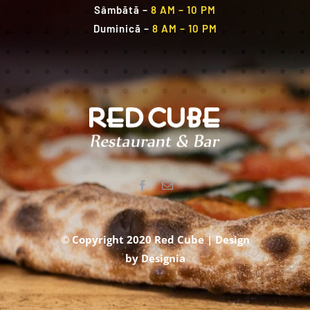
Sâmbătă
–
8 AM – 10 PM
Duminică
–
8 AM – 10 PM
© Copyright 2020 Red Cube | Design
by
Designia