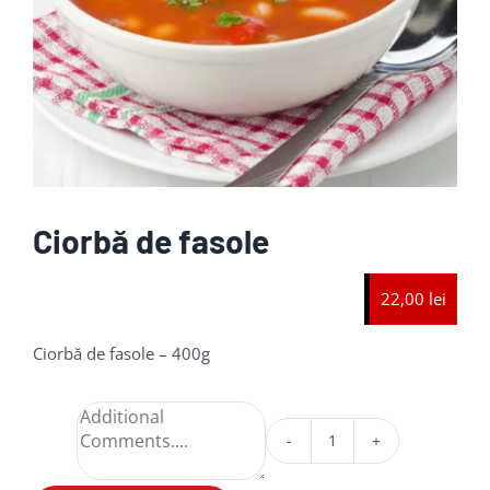
Ciorbă de fasole
22,00 lei
Ciorbă de fasole – 400g
Cantitate
Ciorbă