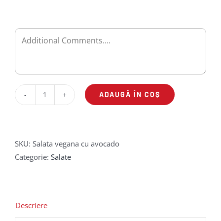
ADAUGĂ ÎN COȘ
Cantitate
Salată
vegană
cu
SKU:
Salata vegana cu avocado
avocado
Categorie:
Salate
si
nuci
Descriere