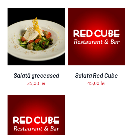
ADAUGĂ ÎN COȘ
/
DETALII
Salată grecească
Salată Red Cube
35,00
lei
45,00
lei