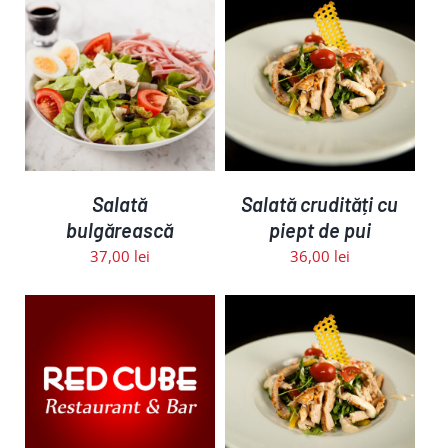
ADAUGĂ ÎN COȘ
/
DETALII
Salată
Salată crudități cu
bulgărească
piept de pui
37,00
lei
36,00
lei
ADAUGĂ ÎN COȘ
/
DETALII