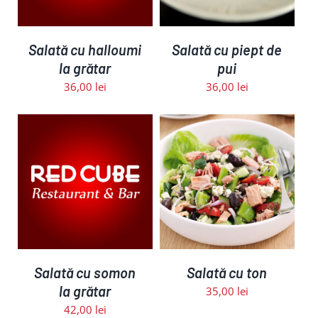
Salată cu halloumi
Salată cu piept de
la grătar
pui
36,00
lei
36,00
lei
ADAUGĂ ÎN COȘ
/
DETALII
Salată cu somon
Salată cu ton
la grătar
35,00
lei
42,00
lei