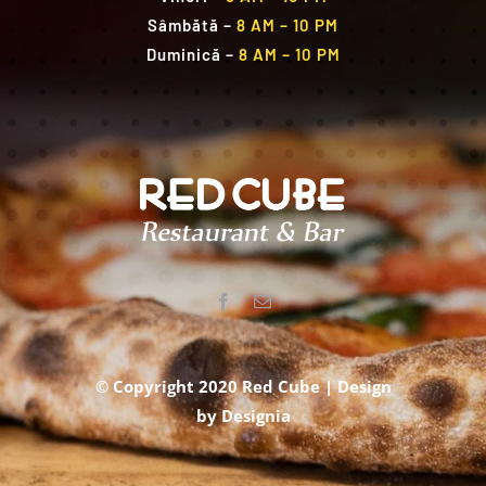
Sâmbătă
–
8 AM – 10 PM
Duminică
–
8 AM – 10 PM
© Copyright 2020 Red Cube | Design
by
Designia