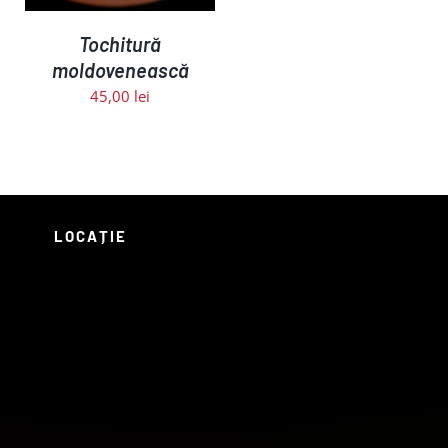
Tochitură
moldovenească
45,00
lei
LOCAȚIE