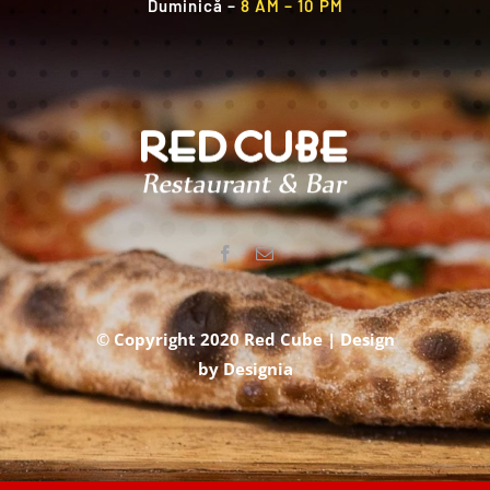
Duminică
–
8 AM – 10 PM
© Copyright 2020 Red Cube | Design
by
Designia