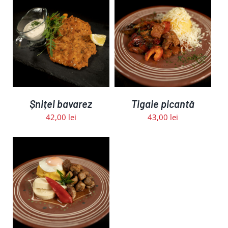
ADAUGĂ ÎN COȘ
/
DETALII
Șnițel bavarez
Tigaie picantă
42,00
lei
43,00
lei