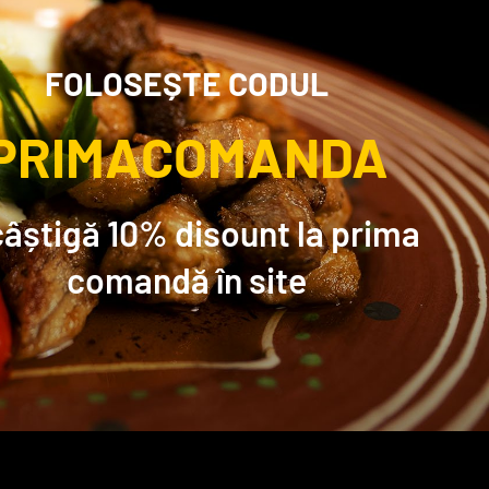
FOLOSEȘTE CODUL
PRIMACOMANDA
câștigă 10% disount la prima
comandă în site