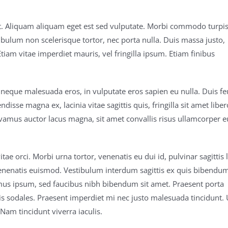
it. Aliquam aliquam eget est sed vulputate. Morbi commodo turpis
lum non scelerisque tortor, nec porta nulla. Duis massa justo,
tiam vitae imperdiet mauris, vel fringilla ipsum. Etiam finibus
 neque malesuada eros, in vulputate eros sapien eu nulla. Duis fe
isse magna ex, lacinia vitae sagittis quis, fringilla sit amet liber
 Vivamus auctor lacus magna, sit amet convallis risus ullamcorper e
e orci. Morbi urna tortor, venenatis eu dui id, pulvinar sagittis l
s venenatis euismod. Vestibulum interdum sagittis ex quis bibendu
us ipsum, sed faucibus nibh bibendum sit amet. Praesent porta
isis sodales. Praesent imperdiet mi nec justo malesuada tincidunt. 
Nam tincidunt viverra iaculis.