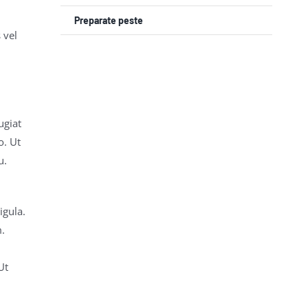
Preparate peste
 vel
ugiat
o. Ut
u.
igula.
m.
Ut