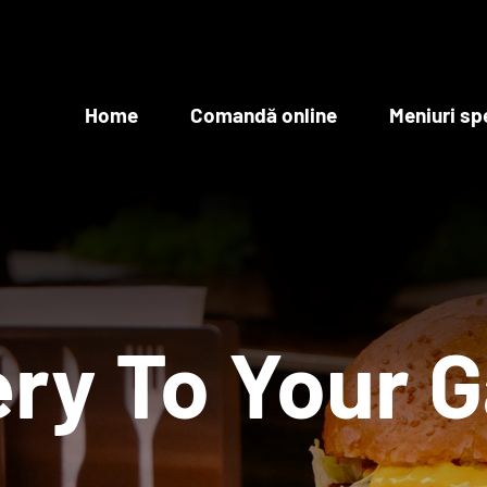
Home
Comandă online
Meniuri sp
ery To Your 