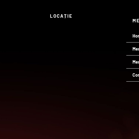
LOCAȚIE
M
Ho
Me
Men
Co