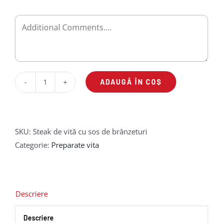
ADAUGĂ ÎN COȘ
Cantitate
Steak
de
vită
SKU:
Steak de vită cu sos de brânzeturi
cu
Categorie:
Preparate vita
sos
de
brânzeturi
Descriere
Descriere