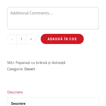
ADAUGĂ ÎN COȘ
Cantitate
Papanași
cu
brânză
SKU:
Papanași cu brânză și dulceață
și
Categorie:
Desert
dulceață
Descriere
Descriere