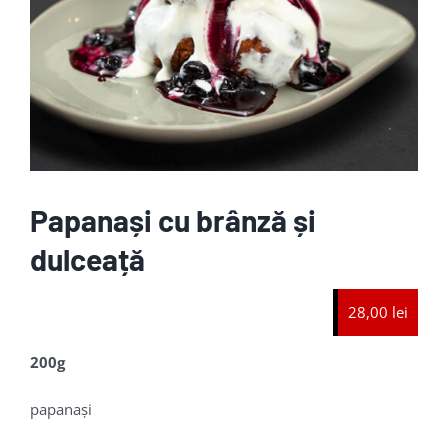
Papanași cu brânză și
dulceață
28,00 lei
200g
papanași