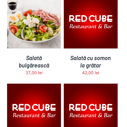
ADAUGĂ ÎN COȘ
/
DETALII
Salată
Salată cu somon
bulgărească
la grătar
37,00
lei
42,00
lei
ADAUGĂ ÎN COȘ
/
DETALII