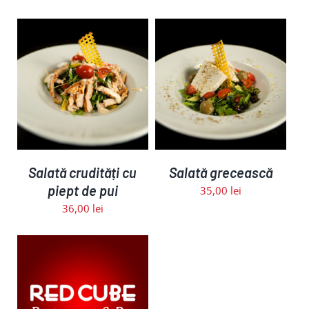
ADAUGĂ ÎN COȘ
/
DETALII
Salată crudități cu
Salată grecească
piept de pui
35,00
lei
36,00
lei