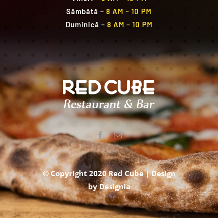
Sâmbătă
–
8 AM – 10 PM
Duminică
–
8 AM – 10 PM
© Copyright 2020 Red Cube | Design
by
Designia