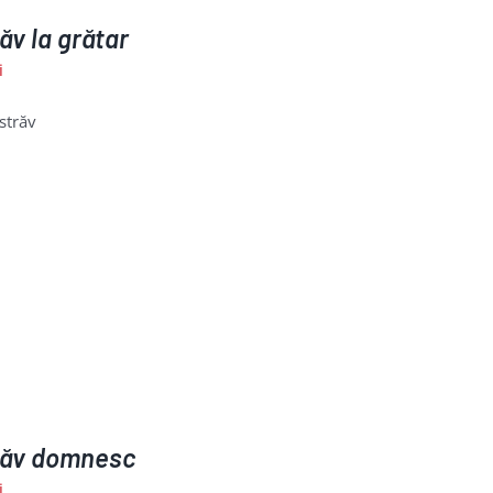
ăv la grătar
i
străv
răv domnesc
i