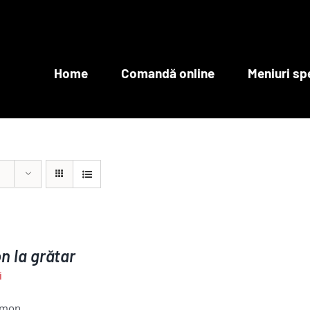
Home
Comandă online
Meniuri sp
 la grătar
i
mon