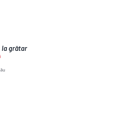
 la grătar
i
lău