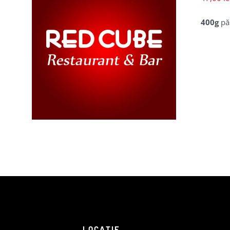
400g
pă
LII
LOCAȚIE