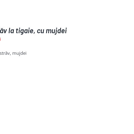
ăv la tigaie, cu mujdei
i
străv, mujdei