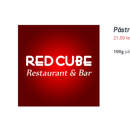
Păstr
21,00
le
100g
pă
LII