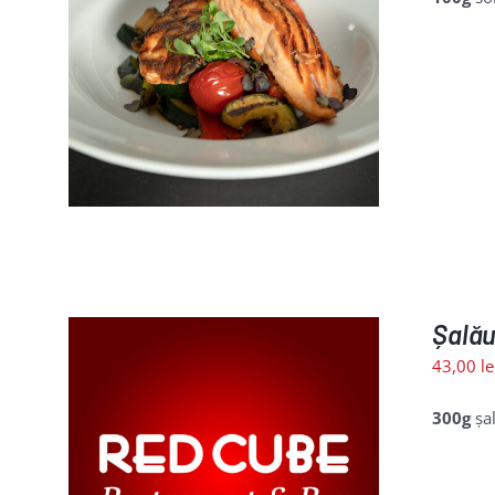
LII
Șalău
43,00
le
300g
șal
LII