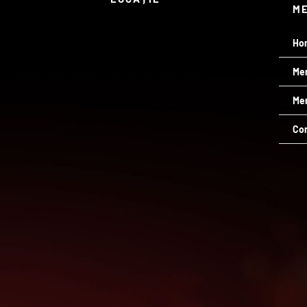
M
Ho
Me
Men
Co