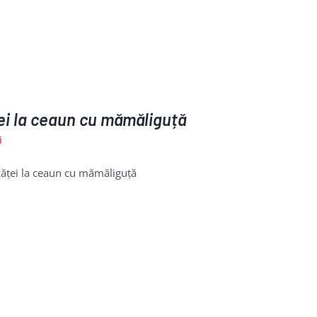
ei la ceaun cu mămăliguță
i
ăței la ceaun cu mămăliguță