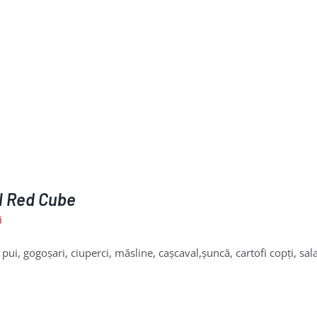
l Red Cube
i
 pui, gogoșari, ciuperci, măsline, cașcaval,șuncă, cartofi copți, sal