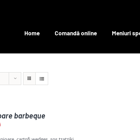
Home
Comandă online
Meniuri sp
oare barbeque
i
pioare, cartofi wedges, sos tzatziki