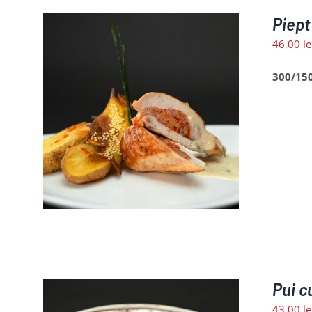
Piept
46,00
le
300/15
LII
Pui c
43,00
le