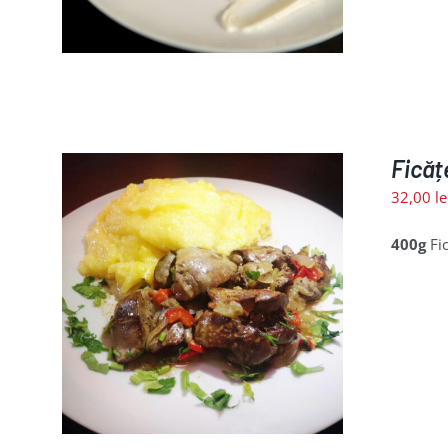
Ficăț
32,00
le
400g
Fic
LII