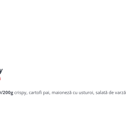
y
i
0/200g
crispy, cartofi pai, maioneză cu usturoi, salată de varză