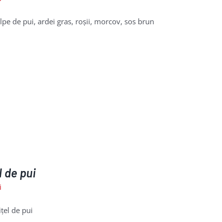
pe de pui, ardei gras, roșii, morcov, sos brun
l de pui
i
țel de pui