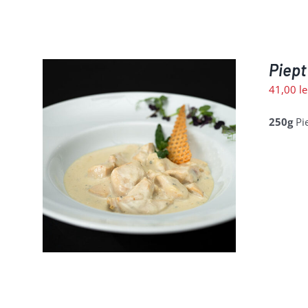
Piept
41,00
le
250g
Pie
LII