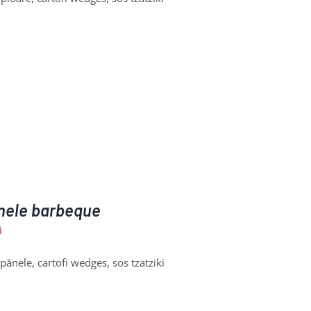
nele barbeque
i
ănele, cartofi wedges, sos tzatziki