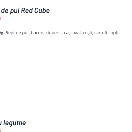
 de pui Red Cube
i
0g
Piept de pui, bacon, ciuperci, cașcaval, roșii, cartofi copți
u legume
i