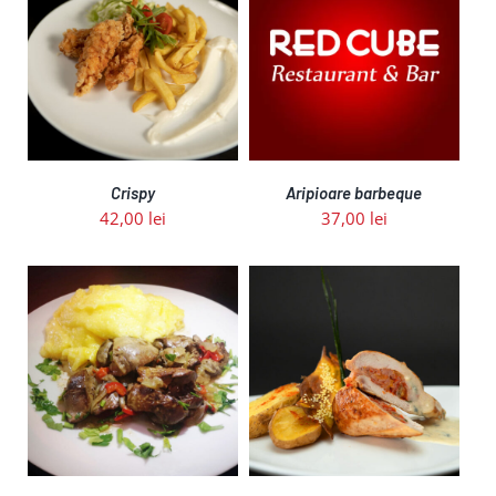
ADAUGĂ ÎN COȘ
/
DETALII
Crispy
Aripioare barbeque
42,00
lei
37,00
lei
ADAUGĂ ÎN COȘ
/
DETALII