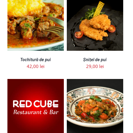
ADAUGĂ ÎN COȘ
/
DETALII
Tochitură de pui
Șnițel de pui
42,00
lei
29,00
lei
ADAUGĂ ÎN COȘ
/
DETALII